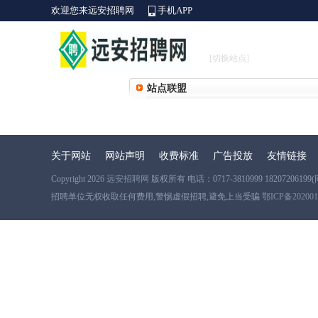
欢迎您来远安招聘网
手机APP
[切换站点]
站点联盟
关于网站
网站声明
收费标准
广告投放
友情链接
Copyright 2026
远安招聘网
版权所有 电话：0717-3810999 18207206199(
招聘单位无权收取任何费用,警惕虚假招聘,避免上当受骗
鄂ICP备202001