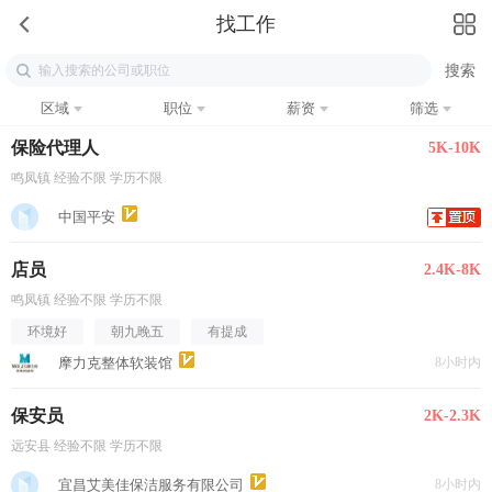
找工作
区域
职位
薪资
筛选
保险代理人
5K-10K
鸣凤镇 经验不限 学历不限
中国平安
店员
2.4K-8K
鸣凤镇 经验不限 学历不限
环境好
朝九晚五
有提成
摩力克整体软装馆
8小时内
保安员
2K-2.3K
远安县 经验不限 学历不限
宜昌艾美佳保洁服务有限公司
8小时内