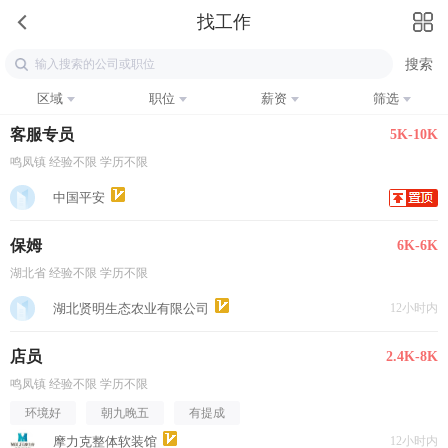
找工作
区域
职位
薪资
筛选
客服专员
5K-10K
鸣凤镇 经验不限 学历不限
中国平安
保姆
6K-6K
湖北省 经验不限 学历不限
湖北贤明生态农业有限公司
12小时内
店员
2.4K-8K
鸣凤镇 经验不限 学历不限
环境好
朝九晚五
有提成
摩力克整体软装馆
12小时内