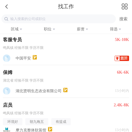
找工作
区域
职位
薪资
筛选
客服专员
5K-10K
鸣凤镇 经验不限 学历不限
中国平安
保姆
6K-6K
湖北省 经验不限 学历不限
湖北贤明生态农业有限公司
13小时内
店员
2.4K-8K
鸣凤镇 经验不限 学历不限
环境好
朝九晚五
有提成
摩力克整体软装馆
13小时内