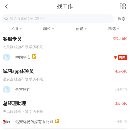
找工作
区域
职位
薪资
筛选
客服专员
5K-10K
鸣凤镇 经验不限 学历不限
中国平安
诚聘app体验员
4K-5K
远安县 经验不限 学历不限
帝贸软件
2小时内
总经理助理
3K-5K
鸣凤镇 经验不限 学历不限
远安远扬传媒有限公司
4小时内