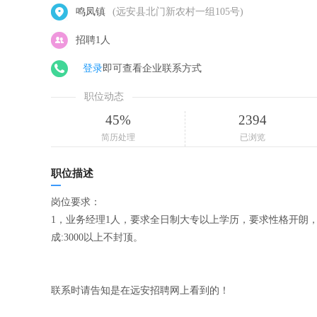
鸣凤镇
(远安县北门新农村一组105号)
招聘1人
登录
即可查看企业联系方式
职位动态
45%
2394
简历处理
已浏览
职位描述
岗位要求：
1，业务经理1人，要求全日制大专以上学历，要求性格开朗
成:3000以上不封顶。
联系时请告知是在远安招聘网上看到的！